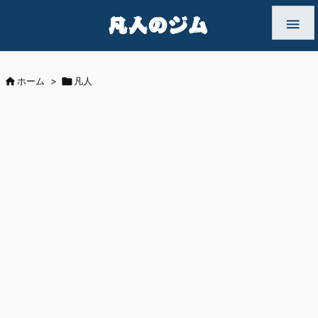


ホーム
>

凡人