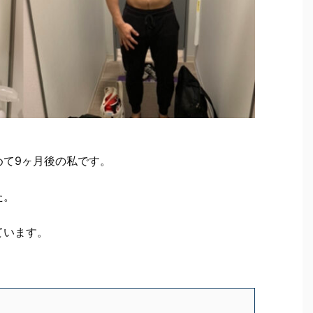
めて9ヶ月後の私です。
た。
ています。