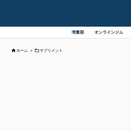
増量期
オンラインジム

ホーム
>

サプリメント